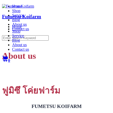
Skip
Home
to
Shop
content
Service
Fumetsu Koifarm
Blog
About us
Home
Contact us
Shop
Service
Search
Blog
for:
About us
Contact us
About us
0
ฟูมิซึ โค่ยฟาร์ม
FUMETSU KOIFARM