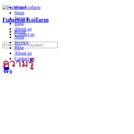
Skip
Home
to
Shop
content
Service
Fumetsu Koifarm
Blog
About us
Home
Contact us
Shop
Service
Search
Blog
for:
About us
Contact us
ความรู้
0