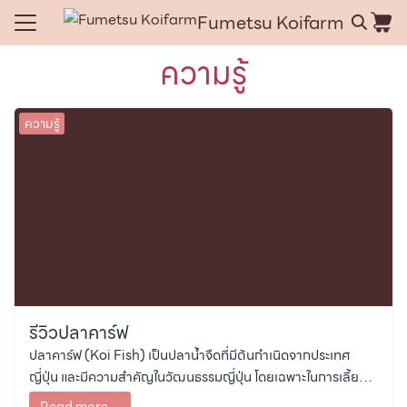
Skip
Fumetsu Koifarm
to
Search
content
ความรู้
for:
e
ความรู้
ce
t us
act us
รีวิวปลาคาร์ฟ
ปลาคาร์ฟ (Koi Fish) เป็นปลาน้ำจืดที่มีต้นกำเนิดจากประเทศ
ญี่ปุ่น และมีความสำคัญในวัฒนธรรมญี่ปุ่น โดยเฉพาะในการเลี้ยง
เพื่อเสริมโชคลาภและความเจริญรุ่งเรือง ลักษณะทั่วไปของปลา